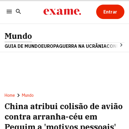
Entrar
Mundo
GUIA DE MUNDO
EUROPA
GUERRA NA UCRÂNIA
CONFLITO
Home
Mundo
China atribui colisão de avião
contra arranha-céu em
Pequim a 'motivos pessoais'