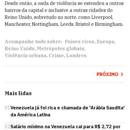
Desde então, a onda de violência se estendeu a outros
bairros da capital e inclusive a outras cidades do
Reino Unido, sobretudo no norte, como Liverpool,
Manchester, Nottingham, Leeds, Bristol e Birmingham.
Acompanhe tudo sobre:
Países ricos
Europa
Reino Unido
Metrópoles globais
Violência urbana
Crime
Londres
PRÓXIMO
Mais lidas
01
Venezuela já foi rica e chamada de 'Arábia Saudita'
da América Latina
02
Salário mínimo na Venezuela cai para R$ 2,72 por