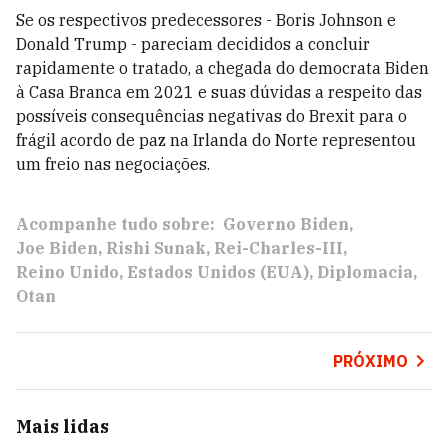
Se os respectivos predecessores - Boris Johnson e
Donald Trump - pareciam decididos a concluir
rapidamente o tratado, a chegada do democrata Biden
à Casa Branca em 2021 e suas dúvidas a respeito das
possíveis consequências negativas do Brexit para o
frágil acordo de paz na Irlanda do Norte representou
um freio nas negociações.
Acompanhe tudo sobre:
Governo Biden
Joe Biden
Rishi Sunak
Rei-Charles-III
Reino Unido
Estados Unidos (EUA)
Diplomacia
Otan
PRÓXIMO
Mais lidas