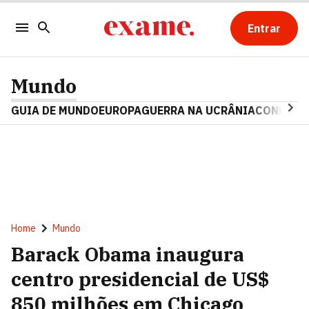
Entrar
Mundo
GUIA DE MUNDO
EUROPA
GUERRA NA UCRÂNIA
CONFLITO
Home
Mundo
Barack Obama inaugura
centro presidencial de US$
850 milhões em Chicago