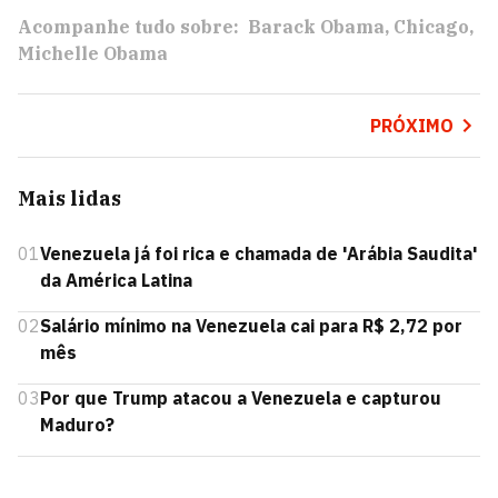
Acompanhe tudo sobre:
Barack Obama
Chicago
Michelle Obama
PRÓXIMO
Mais lidas
01
Venezuela já foi rica e chamada de 'Arábia Saudita'
da América Latina
02
Salário mínimo na Venezuela cai para R$ 2,72 por
mês
03
Por que Trump atacou a Venezuela e capturou
Maduro?