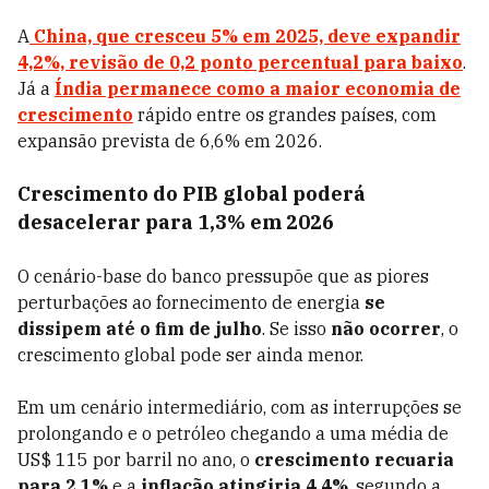
A
China, que cresceu 5% em 2025, deve expandir
4,2%, revisão de 0,2 ponto percentual para baixo
.
Já a
Índia permanece como a maior economia de
crescimento
rápido entre os grandes países, com
expansão prevista de 6,6% em 2026.
Crescimento do PIB global poderá
desacelerar para 1,3% em 2026
O cenário-base do banco pressupõe que as piores
perturbações ao fornecimento de energia
se
dissipem até o fim de julho
. Se isso
não ocorrer
, o
crescimento global pode ser ainda menor.
Em um cenário intermediário, com as interrupções se
prolongando e o petróleo chegando a uma média de
US$ 115 por barril no ano, o
crescimento recuaria
para 2,1%
e a
inflação atingiria 4,4%
, segundo a