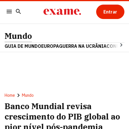
Entrar
Mundo
GUIA DE MUNDO
EUROPA
GUERRA NA UCRÂNIA
CONFLITO
Home
Mundo
Banco Mundial revisa
crescimento do PIB global ao
pior nível pós-pandemia