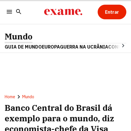
Entrar
Mundo
GUIA DE MUNDO
EUROPA
GUERRA NA UCRÂNIA
CONFLITO
Home
Mundo
Banco Central do Brasil dá
exemplo para o mundo, diz
economista-chefe da Visa