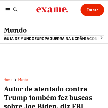
Entrar
Mundo
GUIA DE MUNDO
EUROPA
GUERRA NA UCRÂNIA
CONFLITO
Home
Mundo
Autor de atentado contra
Trump também fez buscas
sobre Joe Biden, diz FBI