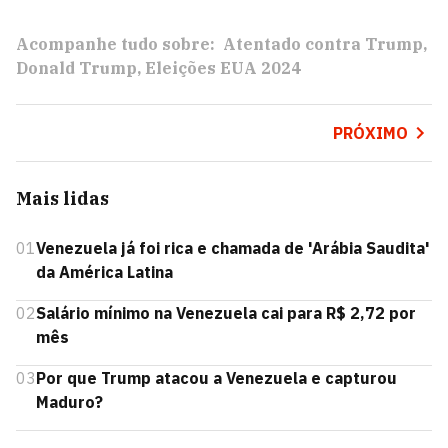
Acompanhe tudo sobre:
Atentado contra Trump
Donald Trump
Eleições EUA 2024
PRÓXIMO
Mais lidas
01
Venezuela já foi rica e chamada de 'Arábia Saudita'
da América Latina
02
Salário mínimo na Venezuela cai para R$ 2,72 por
mês
03
Por que Trump atacou a Venezuela e capturou
Maduro?