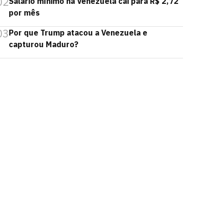
02
Salário mínimo na Venezuela cai para R$ 2,72
por mês
03
Por que Trump atacou a Venezuela e
capturou Maduro?