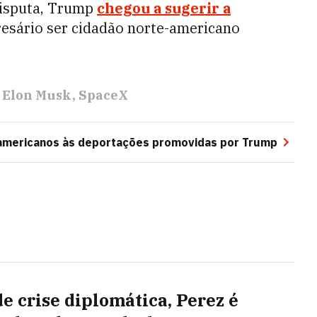
isputa, Trump
chegou a sugerir a
resário ser cidadão norte-americano
Elon Musk
SpaceX
 americanos às deportações promovidas por Trump
de crise diplomática, Perez é