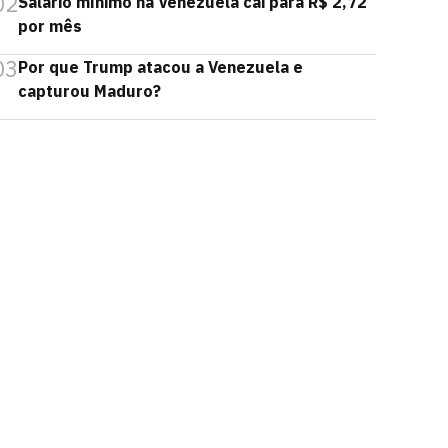
02
Salário mínimo na Venezuela cai para R$ 2,72
por mês
03
Por que Trump atacou a Venezuela e
capturou Maduro?