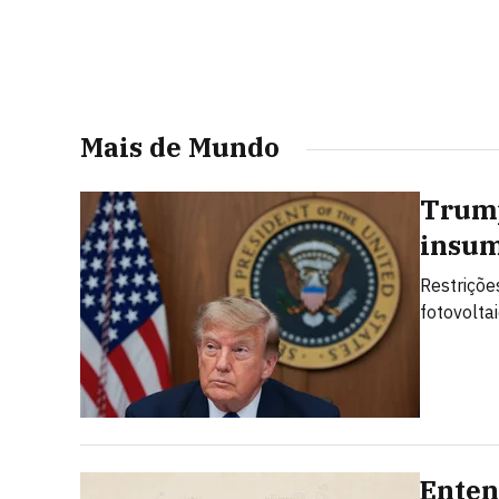
Mais de Mundo
Trump
insum
Restriçõe
fotovolta
Enten