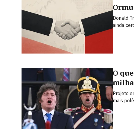
Ormuz
Donald T
ainda cer
O que 
milha
Projeto e
mais polê