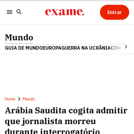
Entrar
Mundo
GUIA DE MUNDO
EUROPA
GUERRA NA UCRÂNIA
CONFLITO
Home
Mundo
Arábia Saudita cogita admitir
que jornalista morreu
durante interrogatório