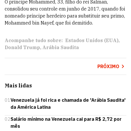
O príncipe Mohammed, 33, filho do rei Salman,
consolidou seu controle em junho de 2017, quando foi
nomeado príncipe herdeiro para substituir seu primo,
Mohammed bin Nayef, que foi demitido.
Acompanhe tudo sobre:
Estados Unidos (EUA)
Donald Trump
Arábia Saudita
PRÓXIMO
Mais lidas
01
Venezuela já foi rica e chamada de 'Arábia Saudita'
da América Latina
02
Salário mínimo na Venezuela cai para R$ 2,72 por
mês