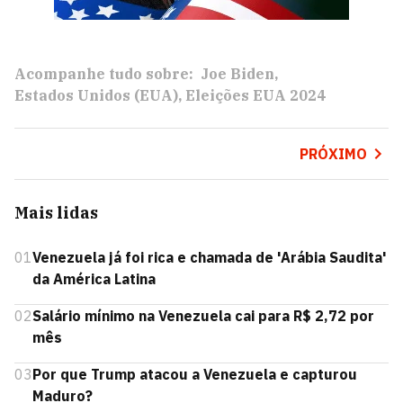
Acompanhe tudo sobre:
Joe Biden
Estados Unidos (EUA)
Eleições EUA 2024
PRÓXIMO
Mais lidas
01
Venezuela já foi rica e chamada de 'Arábia Saudita'
da América Latina
02
Salário mínimo na Venezuela cai para R$ 2,72 por
mês
03
Por que Trump atacou a Venezuela e capturou
Maduro?