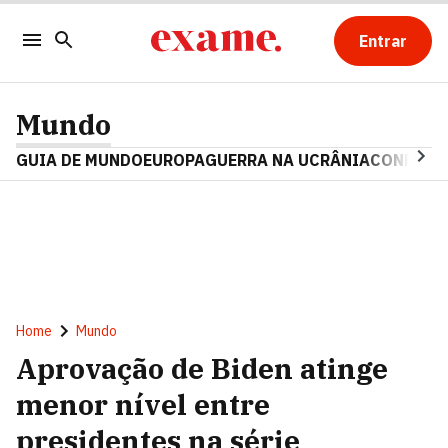
Entrar
Mundo
GUIA DE MUNDO
EUROPA
GUERRA NA UCRÂNIA
CONFLITO
Home
Mundo
Aprovação de Biden atinge
menor nível entre
presidentes na série