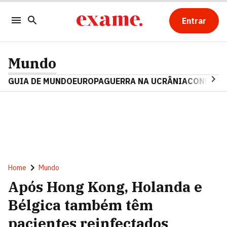
Entrar
Mundo
GUIA DE MUNDO
EUROPA
GUERRA NA UCRÂNIA
CONFLITO
Home
Mundo
Após Hong Kong, Holanda e
Bélgica também têm
pacientes reinfectados