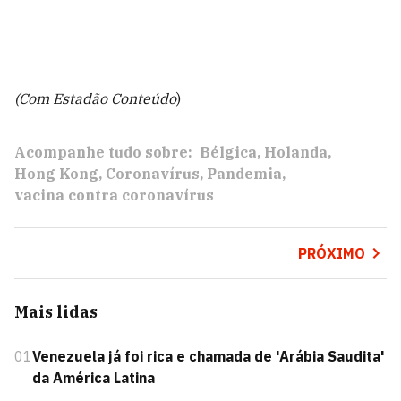
(Com Estadão Conteúdo
)
Acompanhe tudo sobre:
Bélgica
Holanda
Hong Kong
Coronavírus
Pandemia
vacina contra coronavírus
PRÓXIMO
Mais lidas
01
Venezuela já foi rica e chamada de 'Arábia Saudita'
da América Latina