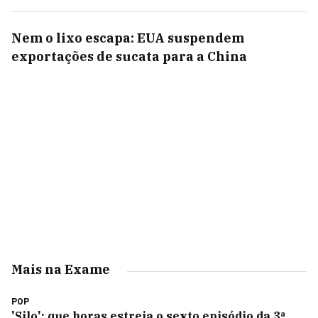
Nem o lixo escapa: EUA suspendem
exportações de sucata para a China
Mais na Exame
POP
'Silo': que horas estreia o sexto episódio da 3ª