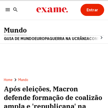
Entrar
Mundo
GUIA DE MUNDO
EUROPA
GUERRA NA UCRÂNIA
CONFLITO
Home
Mundo
Após eleições, Macron
defende formação de coalizão
ampla e 'republicana' na