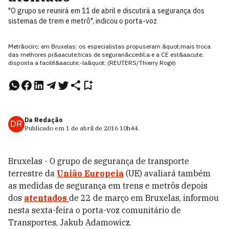
"O grupo se reunirá em 11 de abril e discutirá a segurança dos
sistemas de trem e metrô", indicou o porta-voz
Metr&ocirc; em Bruxelas: os especialistas propuseram &quot;mais troca
das melhores pr&aacute;ticas de seguran&ccedil;a e a CE est&aacute;
disposta a facilit&aacute;-la&quot; (REUTERS/Thierry Roge)
Da Redação
DR
Publicado em
1 de abril de 2016
10h44
.
Bruxelas - O grupo de segurança de transporte
terrestre da
União Europeia
(UE) avaliará também
as medidas de segurança em trens e metrôs depois
dos
atentados
de 22 de março em Bruxelas, informou
nesta sexta-feira o porta-voz comunitário de
Transportes, Jakub Adamowicz.