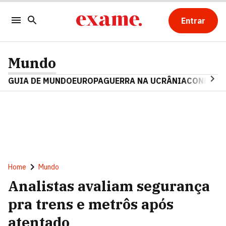
Entrar
Mundo
GUIA DE MUNDO
EUROPA
GUERRA NA UCRÂNIA
CONFLITO
Home
Mundo
Analistas avaliam segurança
pra trens e metrôs após
atentado