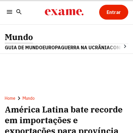
Entrar
Mundo
GUIA DE MUNDO
EUROPA
GUERRA NA UCRÂNIA
CONFLITO
Home
Mundo
América Latina bate recorde
em importações e
exportações para província