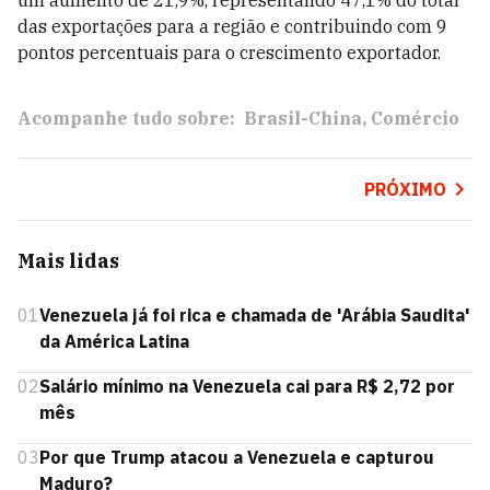
um aumento de 21,9%, representando 47,1% do total
das exportações para a região e contribuindo com 9
pontos percentuais para o crescimento exportador.
Acompanhe tudo sobre:
Brasil-China
Comércio
PRÓXIMO
Mais lidas
01
Venezuela já foi rica e chamada de 'Arábia Saudita'
da América Latina
02
Salário mínimo na Venezuela cai para R$ 2,72 por
mês
03
Por que Trump atacou a Venezuela e capturou
Maduro?