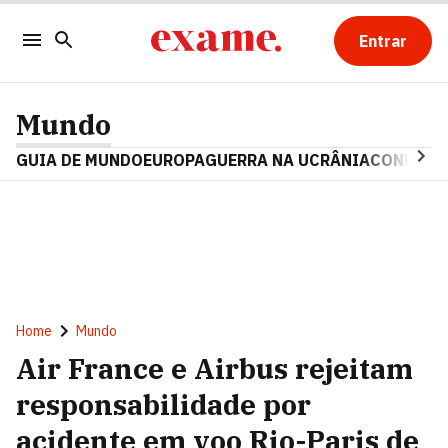
Entrar
Mundo
GUIA DE MUNDO
EUROPA
GUERRA NA UCRÂNIA
CONFLITO
Home
Mundo
Air France e Airbus rejeitam
responsabilidade por
acidente em voo Rio-Paris de