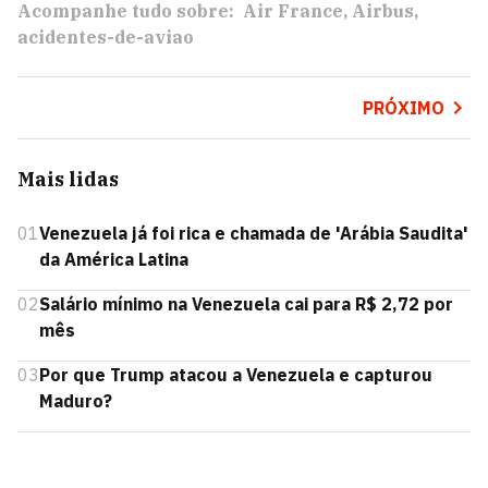
Acompanhe tudo sobre:
Air France
Airbus
acidentes-de-aviao
PRÓXIMO
Mais lidas
01
Venezuela já foi rica e chamada de 'Arábia Saudita'
da América Latina
02
Salário mínimo na Venezuela cai para R$ 2,72 por
mês
03
Por que Trump atacou a Venezuela e capturou
Maduro?