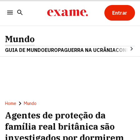
Entrar
Mundo
GUIA DE MUNDO
EUROPA
GUERRA NA UCRÂNIA
CONFLITO
Home
Mundo
Agentes de proteção da
família real britânica são
investigados por dormirem