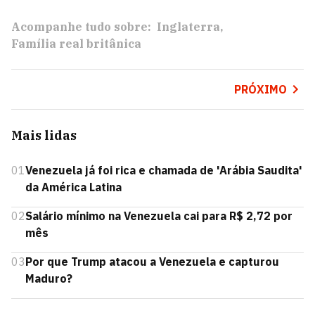
Acompanhe tudo sobre:
Inglaterra
Família real britânica
PRÓXIMO
Mais lidas
01
Venezuela já foi rica e chamada de 'Arábia Saudita'
da América Latina
02
Salário mínimo na Venezuela cai para R$ 2,72 por
mês
03
Por que Trump atacou a Venezuela e capturou
Maduro?