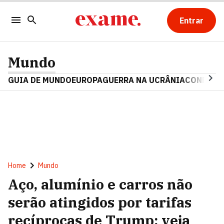
Entrar
Mundo
GUIA DE MUNDO
EUROPA
GUERRA NA UCRÂNIA
CONFLITO
Home
Mundo
Aço, alumínio e carros não
serão atingidos por tarifas
recíprocas de Trump; veja