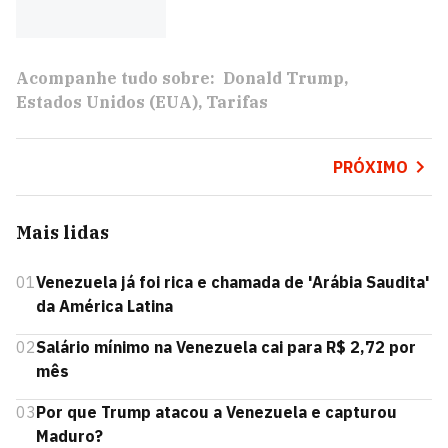
Acompanhe tudo sobre:
Donald Trump
Estados Unidos (EUA)
Tarifas
PRÓXIMO
Mais lidas
01
Venezuela já foi rica e chamada de 'Arábia Saudita'
da América Latina
02
Salário mínimo na Venezuela cai para R$ 2,72 por
mês
03
Por que Trump atacou a Venezuela e capturou
Maduro?