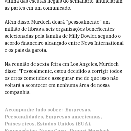
vítima das escutas ilegais do semanário, anunciaram
as partes em um comunicado.
Além disso, Murdoch doará "pessoalmente" um
milhão de libras a seis organizações beneficentes
selecionadas pela família de Milly Dowler, segundo o
acordo financeiro alcançado entre News International
e os pais da garota.
Na reunião de sexta-feira em Los Ángeles, Murdoch
disse: "Pessoalmente, estou decidido a corrigir todos
os erros cometidos e assegurar-me de que isso não
voltará a acontecer em nenhuma área de nossa
companhia.
Acompanhe tudo sobre:
Empresas
Personalidades
Empresas americanas
Países ricos
Estados Unidos (EUA)
Empresários
News Corp.
Rupert Murdoch