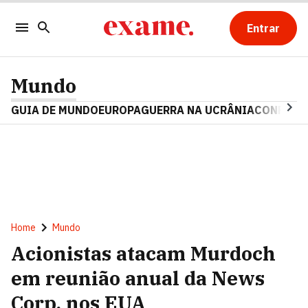
Entrar
Mundo
GUIA DE MUNDO
EUROPA
GUERRA NA UCRÂNIA
CONFLITO
Home
Mundo
Acionistas atacam Murdoch
em reunião anual da News
Corp. nos EUA