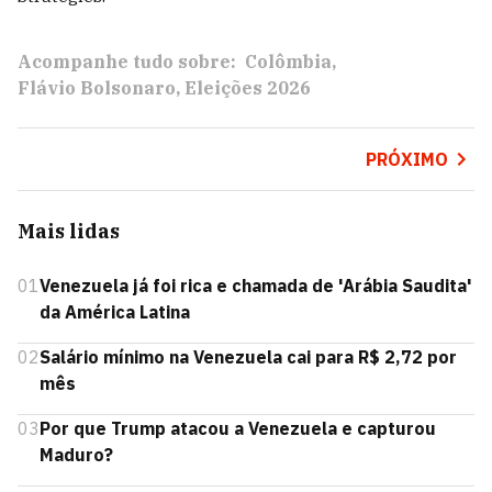
Acompanhe tudo sobre:
Colômbia
Flávio Bolsonaro
Eleições 2026
PRÓXIMO
Mais lidas
01
Venezuela já foi rica e chamada de 'Arábia Saudita'
da América Latina
02
Salário mínimo na Venezuela cai para R$ 2,72 por
mês
03
Por que Trump atacou a Venezuela e capturou
Maduro?