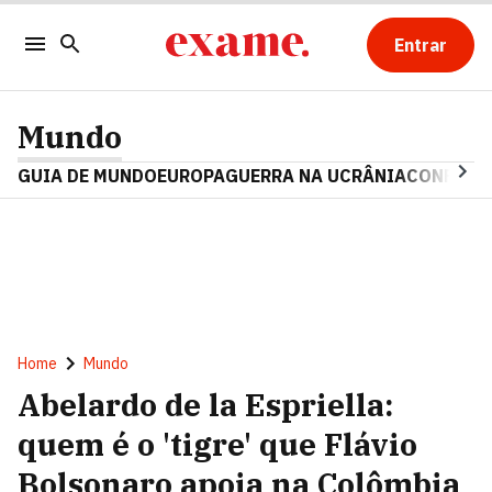
Entrar
Mundo
GUIA DE MUNDO
EUROPA
GUERRA NA UCRÂNIA
CONFLITO
Home
Mundo
Abelardo de la Espriella:
quem é o 'tigre' que Flávio
Bolsonaro apoia na Colômbia