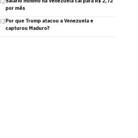
02
Salário mínimo na Venezuela cai para R$ 2,72
por mês
03
Por que Trump atacou a Venezuela e
capturou Maduro?