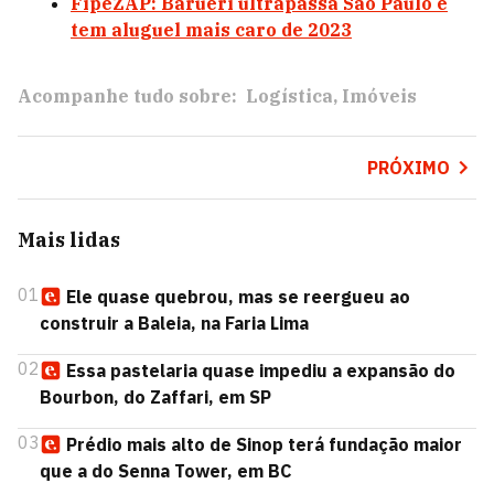
FipeZAP: Barueri ultrapassa São Paulo e
tem aluguel mais caro de 2023
Acompanhe tudo sobre:
Logística
Imóveis
PRÓXIMO
Mais lidas
01
Ele quase quebrou, mas se reergueu ao
construir a Baleia, na Faria Lima
02
Essa pastelaria quase impediu a expansão do
Bourbon, do Zaffari, em SP
03
Prédio mais alto de Sinop terá fundação maior
que a do Senna Tower, em BC