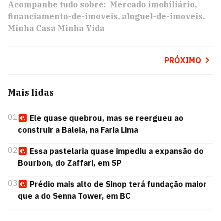
Acompanhe tudo sobre:
Mercado imobiliário
financiamento-de-imoveis
aluguel-de-imoveis
Minha Casa Minha Vida
PRÓXIMO
Mais lidas
01
Ele quase quebrou, mas se reergueu ao
construir a Baleia, na Faria Lima
02
Essa pastelaria quase impediu a expansão do
Bourbon, do Zaffari, em SP
03
Prédio mais alto de Sinop terá fundação maior
que a do Senna Tower, em BC