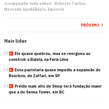
Acompanhe tudo sobre:
Roberto Carlos
Mercado imobiliário
Imóveis
PRÓXIMO
Mais lidas
01
Ele quase quebrou, mas se reergueu ao
construir a Baleia, na Faria Lima
02
Essa pastelaria quase impediu a expansão do
Bourbon, do Zaffari, em SP
03
Prédio mais alto de Sinop terá fundação maior
que a do Senna Tower, em BC