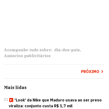
Acompanhe tudo sobre:
dia-dos-pais
Anúncios publicitários
PRÓXIMO
Mais lidas
01
'Look' da Nike que Maduro usava ao ser preso
viraliza: conjunto custa R$ 1,7 mil