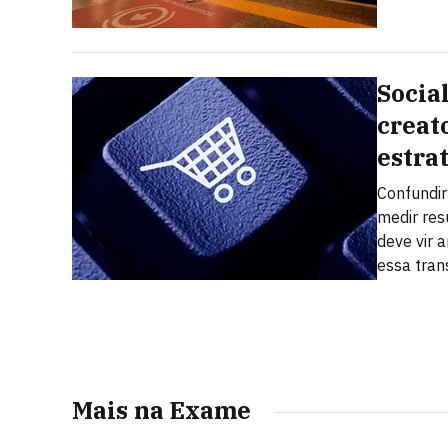
Socia
creat
estra
Confundi
medir res
deve vir a
essa tra
Mais na Exame