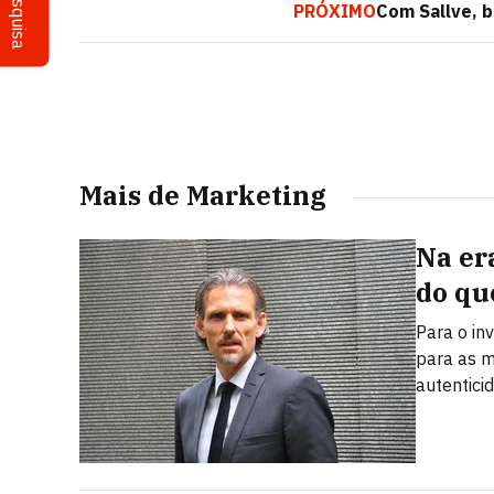
Pesquisa
PRÓXIMO
Com Sallve, b
Mais de Marketing
Na er
do qu
Para o in
para as m
autentici