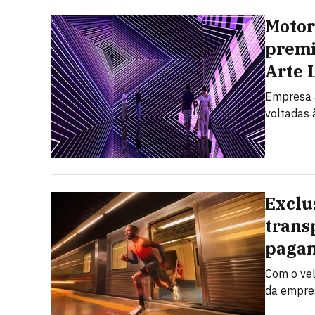
Motor
premi
Arte 
Empresa a
voltadas à
Exclu
trans
pagam
Com o vel
da empres