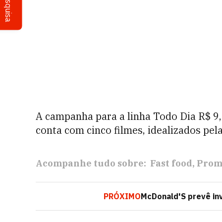
Pesquisa
A campanha para a linha Todo Dia R$ 9,
conta com cinco filmes, idealizados pel
Acompanhe tudo sobre:
Fast food
Prom
PRÓXIMO
McDonald'S prevê inv