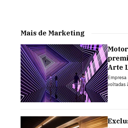
Mais de Marketing
Motor
premi
Arte 
Empresa a
voltadas à
Exclu