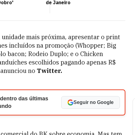
Dobro'
de Janeiro
 a unidade mais próxima, apresentar o print
es incluídos na promoção (
Whopper; Big
lo bacon; Rodeio Duplo; e o Chicken
 sanduíches escolhidos pagando apenas R$
a anunciou no
Twitter.
 dentro das últimas
Seguir no Google
Mundo
 comercial do BK sobre economia. Mas tem