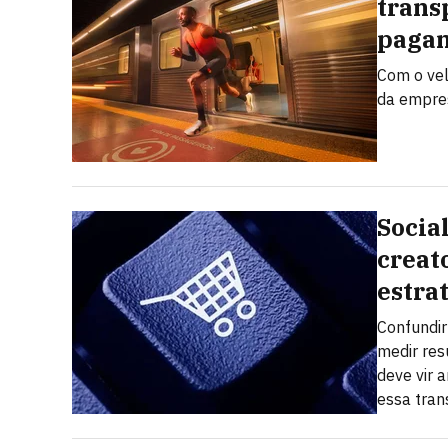
trans
pagam
Com o vel
da empres
Socia
creat
estra
Confundi
medir res
deve vir a
essa tra