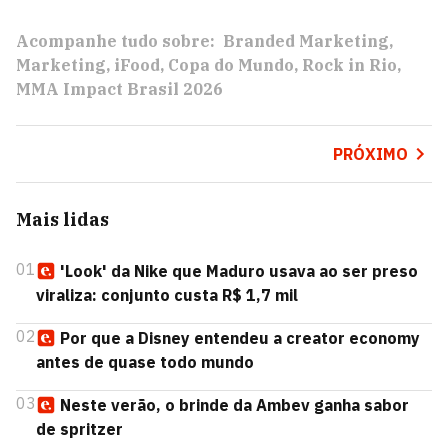
Acompanhe tudo sobre:
Branded Marketing
Marketing
iFood
Copa do Mundo
Rock in Rio
MMA Impact Brasil 2026
PRÓXIMO
Mais lidas
01
'Look' da Nike que Maduro usava ao ser preso
viraliza: conjunto custa R$ 1,7 mil
02
Por que a Disney entendeu a creator economy
antes de quase todo mundo
03
Neste verão, o brinde da Ambev ganha sabor
de spritzer