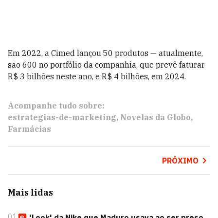
Em 2022, a Cimed lançou 50 produtos — atualmente,
são 600 no portfólio da companhia, que prevê faturar
R$ 3 bilhões neste ano, e R$ 4 bilhões, em 2024.
Acompanhe tudo sobre:
estrategias-de-marketing
Novelas da Globo
Farmácias
PRÓXIMO
Mais lidas
01
'Look' da Nike que Maduro usava ao ser preso