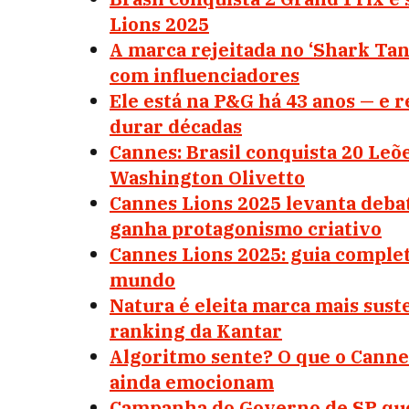
Lions 2025
A marca rejeitada no ‘Shark Tan
com influenciadores
Ele está na P&G há 43 anos — e 
durar décadas
Cannes: Brasil conquista 20 Leõ
Washington Olivetto
Cannes Lions 2025 levanta debate
ganha protagonismo criativo
Cannes Lions 2025: guia complet
mundo
Natura é eleita marca mais sust
ranking da Kantar
Algoritmo sente? O que o Canne
ainda emocionam
Campanha do Governo de SP que