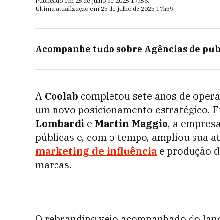
Publicado em
25 de julho de 2025
17h56
.
Última atualização em
25 de julho de 2025
17h59
.
Acompanhe tudo sobre
Agências de pub
A
Coolab
completou sete anos de opera
um novo posicionamento estratégico. 
Lombardi
e
Martin Maggio
, a empres
públicas e, com o tempo, ampliou sua at
marketing de influência
e produção d
marcas.
O rebranding veio acompanhado do la