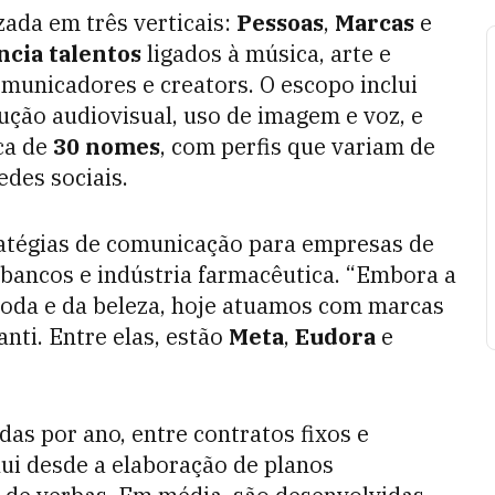
zada em três verticais:
Pessoas
,
Marcas
e
ncia talentos
ligados à música, arte e
omunicadores e creators. O escopo inclui
ução audiovisual, uso de imagem e voz, e
rca de
30 nomes
, com perfis que variam de
edes sociais.
ratégias de comunicação para empresas de
 bancos e indústria farmacêutica. “Embora a
moda e da beleza, hoje atuamos com marcas
nti. Entre elas, estão
Meta
,
Eudora
e
as por ano, entre contratos fixos e
lui desde a elaboração de planos