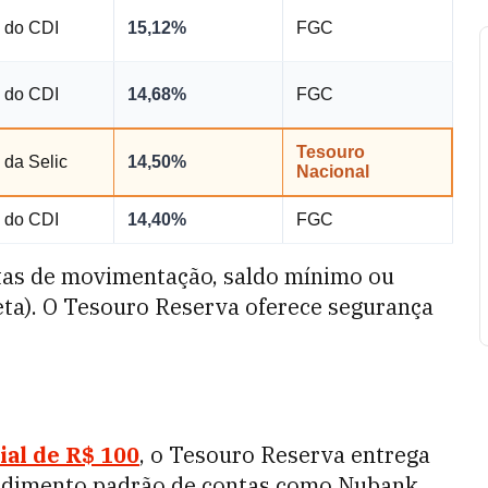
 do CDI
15,12%
FGC
 do CDI
14,68%
FGC
Tesouro
da Selic
14,50%
Nacional
 do CDI
14,40%
FGC
etas de movimentação, saldo mínimo ou
eta). O Tesouro Reserva oferece segurança
ial de R$ 100
, o Tesouro Reserva entrega
endimento padrão de contas como Nubank,