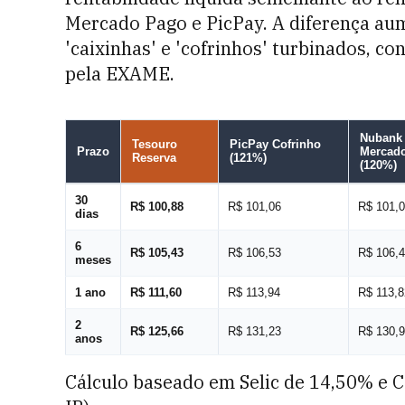
Mercado Pago e PicPay. A diferença a
'caixinhas' e 'cofrinhos' turbinados, c
pela EXAME.
Nubank 
Tesouro
PicPay Cofrinho
Prazo
Mercado
Reserva
(121%)
(120%)
30
R$ 100,88
R$ 101,06
R$ 101,
dias
6
R$ 105,43
R$ 106,53
R$ 106,
meses
1 ano
R$ 111,60
R$ 113,94
R$ 113,8
2
R$ 125,66
R$ 131,23
R$ 130,
anos
Cálculo baseado em Selic de 14,50% e C