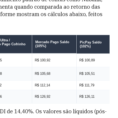
umenta quando comparada ao retorno das
onforme mostram os cálculos abaixo, feitos
Ultra /
Mercado Pago Saldo
N
PicPay Saldo
 Pago Cofrinho
(105%)
(1
(102%)
05
R$ 100,92
R$ 100,89
R$
48
R$ 105,68
R$ 105,51
R$
2
R$ 112,14
R$ 111,79
R$
96
R$ 126,92
R$ 126,11
R$
DI de 14,40%. Os valores são líquidos (pós-