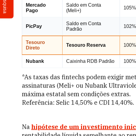
Pesquisa
Mercado
Saldo em Conta
105%
Pago
(Meli+)
Saldo em Conta
PicPay
102%
Padrão
Tesouro
Tesouro Reserva
100% 
Direto
Nubank
Caixinha RDB Padrão
100%
*As taxas das fintechs podem exigir m
assinaturas (Meli+ ou Nubank Ultraviol
máxima estatal sem condições extras.
Referência: Selic 14,50% e CDI 14,40%.
Na
hipótese de um investimento inic
rentabilidade líquida semelhante ao r