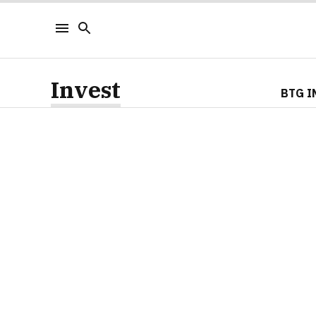
Invest
BTG I