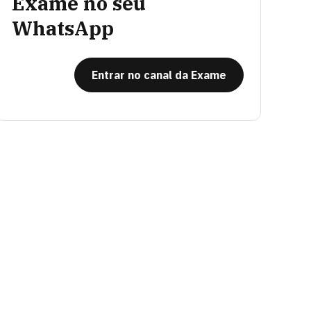
Exame no seu
WhatsApp
Entrar no canal da Exame