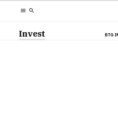
Invest
BTG I