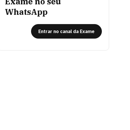
Exame no seu
WhatsApp
Entrar no canal da Exame