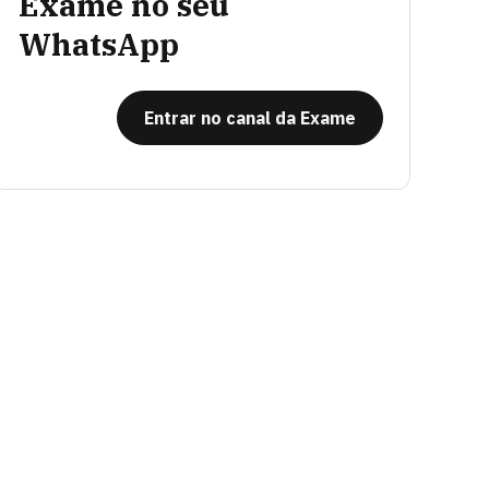
Exame no seu
WhatsApp
Entrar no canal da Exame