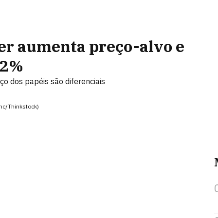
er aumenta preço-alvo e
 32%
o dos papéis são diferenciais
onc/Thinkstock)