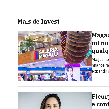
Mais de Invest
Magaz
mi no 
qualq
Magazine 
financeir
expandir 
Fleur
e con