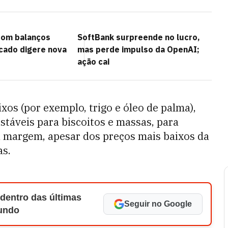
com balanços
SoftBank surpreende no lucro,
cado digere nova
mas perde impulso da OpenAI;
ação cai
os (por exemplo, trigo e óleo de palma),
áveis ​​para biscoitos e massas, para
 margem, apesar dos preços mais baixos da
as.
 dentro das últimas
Seguir no Google
Mundo