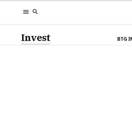
Invest
BTG I