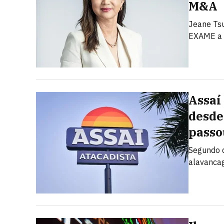
M&A
Jeane Tsu
EXAME a 
Assaí
desde
passo
Segundo d
alavanca