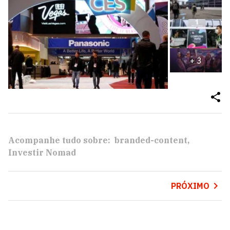
+
3
Acompanhe tudo sobre:
branded-content
Investir Nomad
PRÓXIMO