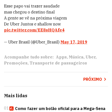
Esse papo vai trazer saudade
mas chegou o destino final
A gente se vê na próxima viagem
De Uber Juntos e shallow now
pic.twitter.com/EE8sHQAfe4
— Uber Brasil (@Uber_Brasil)
May 17, 2019
Acompanhe tudo sobre:
Apps
Música
Uber
Promoções
Transporte de passageiros
PRÓXIMO
Mais lidas
01
Como fazer um bolão oficial para a Mega-Sena