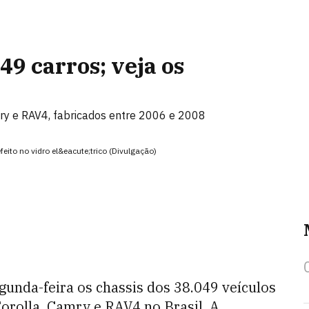
49 carros; veja os
ry e RAV4, fabricados entre 2006 e 2008
eito no vidro el&eacute;trico (Divulgação)
unda-feira os chassis dos 38.049 veículos
orolla, Camry e RAV4 no Brasil. A