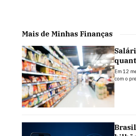
Mais de Minhas Finanças
Salár
quant
Em 12 mes
com o pr
Brasi