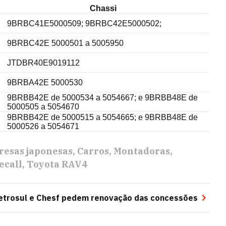
Chassi
9BRBC41E5000509; 9BRBC42E5000502;
9BRBC42E 5000501 a 5005950
JTDBR40E9019112
9BRBA42E 5000530
9BRBB42E de 5000534 a 5054667; e 9BRBB48E de
5000505 a 5054670
9BRBB42E de 5000515 a 5054665; e 9BRBB48E de
5000526 a 5054671
esas japonesas
Carros
Montadoras
ecall
Toyota RAV4
etrosul e Chesf pedem renovação das concessões