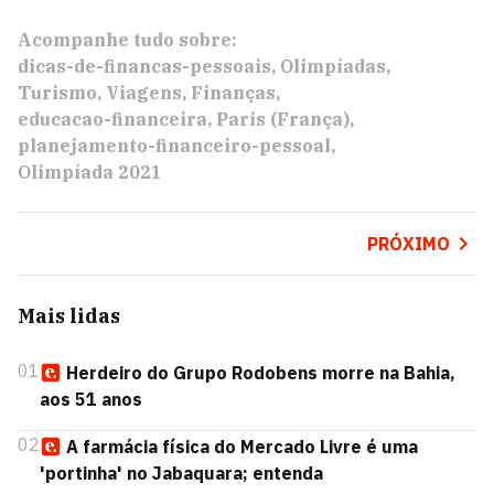
Acompanhe tudo sobre:
dicas-de-financas-pessoais
Olimpíadas
Turismo
Viagens
Finanças
educacao-financeira
Paris (França)
planejamento-financeiro-pessoal
Olimpíada 2021
PRÓXIMO
Mais lidas
01
Herdeiro do Grupo Rodobens morre na Bahia,
aos 51 anos
02
A farmácia física do Mercado Livre é uma
'portinha' no Jabaquara; entenda