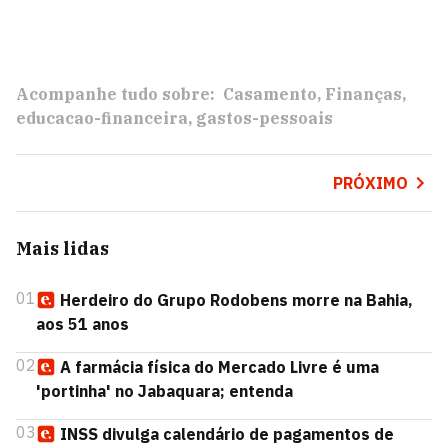
Acompanhe tudo sobre:
Casamento
Finanças
educacao-financeira
gastos-pessoais
PRÓXIMO
Mais lidas
01
Herdeiro do Grupo Rodobens morre na Bahia,
aos 51 anos
02
A farmácia física do Mercado Livre é uma
'portinha' no Jabaquara; entenda
03
INSS divulga calendário de pagamentos de