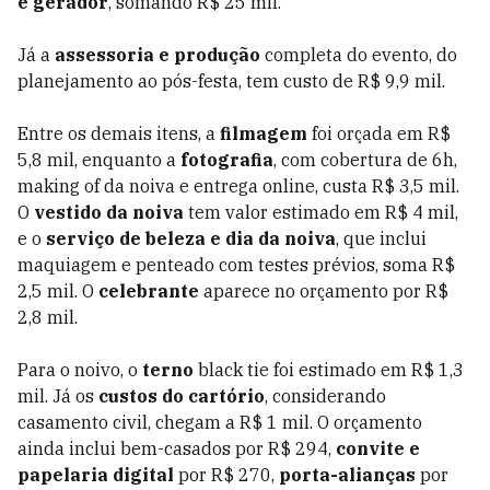
e gerador
, somando R$ 25 mil.
Já a
assessoria e produção
completa do evento, do
planejamento ao pós-festa, tem custo de R$ 9,9 mil.
Entre os demais itens, a
filmagem
foi orçada em R$
5,8 mil, enquanto a
fotografia
, com cobertura de 6h,
making of da noiva e entrega online, custa R$ 3,5 mil.
O
vestido da noiva
tem valor estimado em R$ 4 mil,
e o
serviço de beleza e dia da noiva
, que inclui
maquiagem e penteado com testes prévios, soma R$
2,5 mil. O
celebrante
aparece no orçamento por R$
2,8 mil.
Para o noivo, o
terno
black tie foi estimado em R$ 1,3
mil. Já os
custos do cartório
, considerando
casamento civil, chegam a R$ 1 mil. O orçamento
ainda inclui bem-casados por R$ 294,
convite e
papelaria digital
por R$ 270,
porta-alianças
por