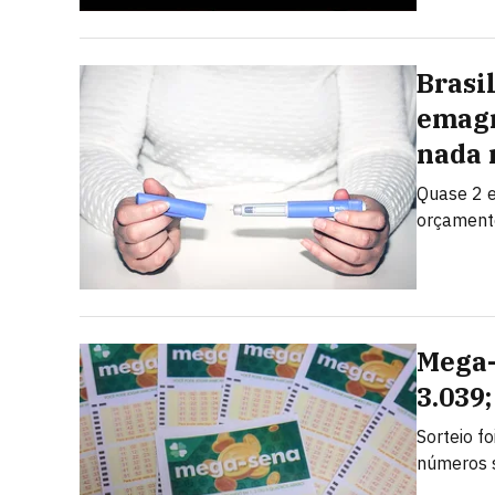
Brasi
emagr
nada 
Quase 2 e
orçamento
Mega-
3.039
Sorteio f
números 