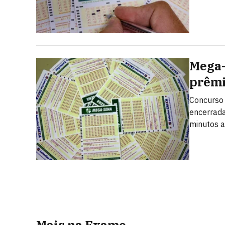
Mega-
prêmi
Concurso 
encerrada
minutos a