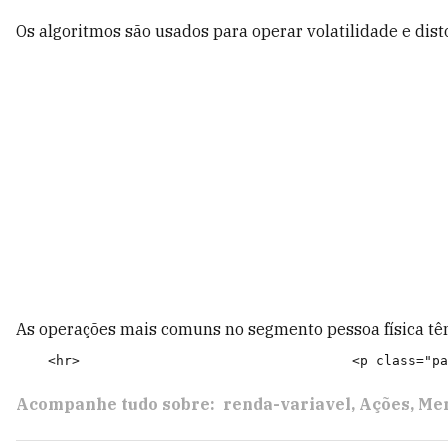
Os algoritmos são usados para operar volatilidade e dis
As operações mais comuns no segmento pessoa física têm 
Acompanhe tudo sobre:
renda-variavel
Ações
Mer