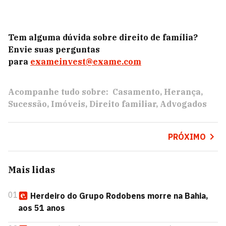
Tem alguma dúvida sobre direito de família?
Envie suas perguntas
para
exameinvest@exame.com
Acompanhe tudo sobre:
Casamento
Herança
Sucessão
Imóveis
Direito familiar
Advogados
PRÓXIMO
Mais lidas
01
Herdeiro do Grupo Rodobens morre na Bahia,
aos 51 anos