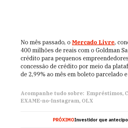
No mês passado, o
Mercado Livre
, co
400 milhões de reais com o Goldman Sach
crédito para pequenos empreendedores
concessão de crédito por meio da plata
de 2,99% ao mês em boleto parcelado e 
Acompanhe tudo sobre:
Empréstimos
C
EXAME-no-Instagram
OLX
PRÓXIMO
Investidor que antecipo