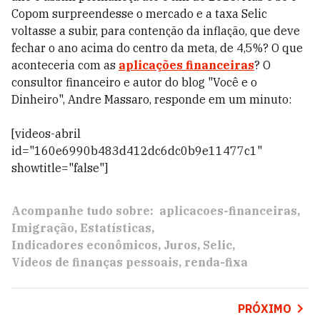
Copom surpreendesse o mercado e a taxa Selic
voltasse a subir, para contenção da inflação, que deve
fechar o ano acima do centro da meta, de 4,5%? O que
aconteceria com as
aplicações financeiras
? O
consultor financeiro e autor do blog "Você e o
Dinheiro", Andre Massaro, responde em um minuto:
[videos-abril
id="160e6990b483d412dc6dc0b9e11477c1"
showtitle="false"]
Acompanhe tudo sobre:
aplicacoes-financeiras
Imigração
Estatísticas
Indicadores econômicos
Juros
Selic
Vídeos de finanças pessoais
renda-fixa
PRÓXIMO