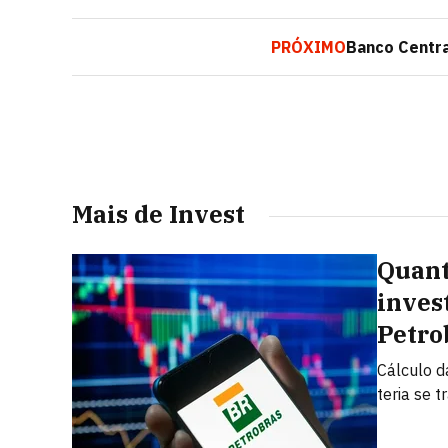
PRÓXIMO
Banco Centra
Mais de Invest
Quant
inves
Petro
Cálculo d
teria se 