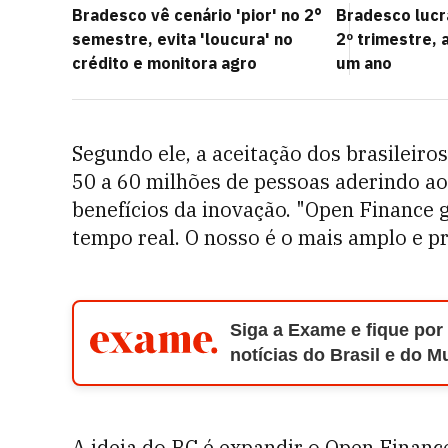
Bradesco vê cenário 'pior' no 2°
Bradesco lucra
semestre, evita 'loucura' no
2º trimestre,
crédito e monitora agro
um ano
Segundo ele, a aceitação dos brasileiro
50 a 60 milhões de pessoas aderindo a
benefícios da inovação. "Open Finance 
tempo real. O nosso é o mais amplo e p
Siga a Exame e fique por
notícias do Brasil e do 
A ideia do BC é expandir o Open Financ