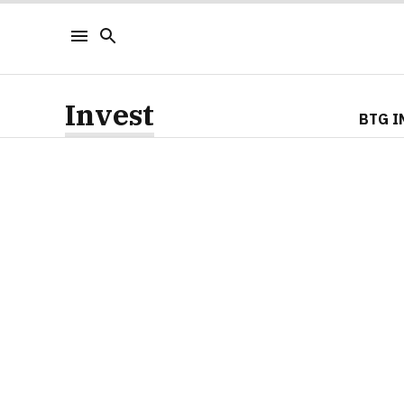
Invest
BTG I