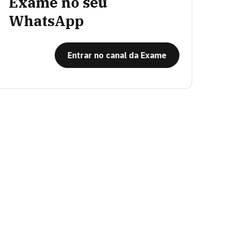
Exame no seu
WhatsApp
Entrar no canal da Exame