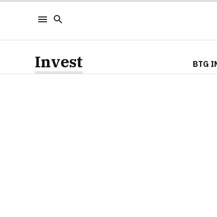
Invest
BTG I