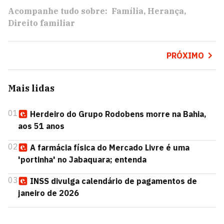
Acompanhe tudo sobre:
Família
Herança
Direito familiar
PRÓXIMO
Mais lidas
01
Herdeiro do Grupo Rodobens morre na Bahia,
aos 51 anos
02
A farmácia física do Mercado Livre é uma
'portinha' no Jabaquara; entenda
03
INSS divulga calendário de pagamentos de
janeiro de 2026