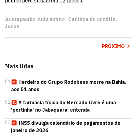
pontos percentuais em 12 meses.
Acompanhe tudo sobre:
Cartões de crédito
Juros
PRÓXIMO
Mais lidas
01
Herdeiro do Grupo Rodobens morre na Bahia,
aos 51 anos
02
A farmácia física do Mercado Livre é uma
'portinha' no Jabaquara; entenda
03
INSS divulga calendário de pagamentos de
janeiro de 2026