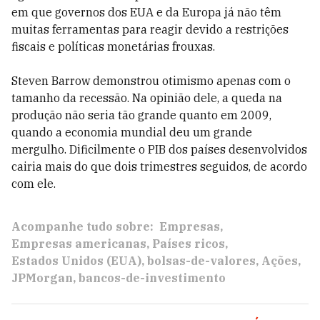
em que governos dos EUA e da Europa já não têm
muitas ferramentas para reagir devido a restrições
fiscais e políticas monetárias frouxas.
Steven Barrow demonstrou otimismo apenas com o
tamanho da recessão. Na opinião dele, a queda na
produção não seria tão grande quanto em 2009,
quando a economia mundial deu um grande
mergulho. Dificilmente o PIB dos países desenvolvidos
cairia mais do que dois trimestres seguidos, de acordo
com ele.
Acompanhe tudo sobre:
Empresas
Empresas americanas
Países ricos
Estados Unidos (EUA)
bolsas-de-valores
Ações
JPMorgan
bancos-de-investimento