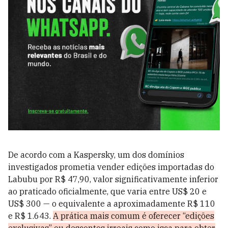
De acordo com a Kaspersky, um dos domínios
investigados prometia vender edições importadas do
Labubu por R$ 47,90, valor significativamente inferior
ao praticado oficialmente, que varia entre US$ 20 e
US$ 300 — o equivalente a aproximadamente R$ 110
e R$ 1.643.
A prática mais comum é oferecer “edições
exclusivas” ou descontos irreais como isca para obter